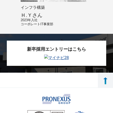
インフラ構築
進行サ
Ｈ.Ｙさん
Ｋ.Ａ
2023年入社
2013年
コーポレートIT事業部
カスタマ
新卒採用エントリーはこちら